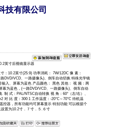
科技有限公司
0.2英寸(25:9) 功率消耗： 7W/12DC 像 素：
V输入(一路DVD/VCD、一路摄像头)、倒车自动切换.特殊光学镜
信号输入、屏幕为蓝色 产品颜色： 黑色 其他： 视 频：两
屏幕为蓝色，(一路DVD/VCD、一路摄像头)、倒车自动
制 式：PAL/NTSC自动转换 视 角：60°（左/右）、
2 对 比 度：300:1 工作温度：-20°C～70°C 待机温
名片式遥控器，所有功能均可屏幕显示 特别功能:可以根据个
置为10.2寸．７寸．５.６寸